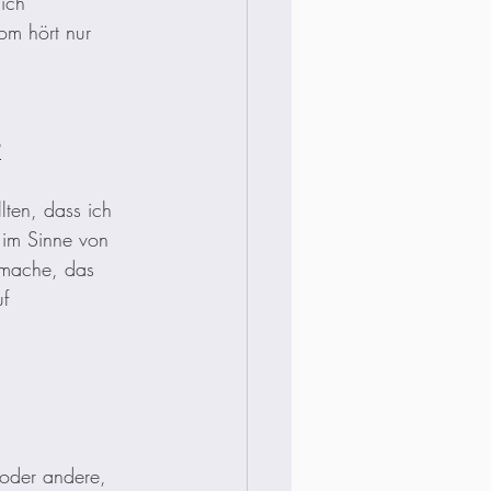
ich 
m hört nur 
?
lten, dass ich 
 im Sinne von 
s mache, das 
f 
 oder andere, 