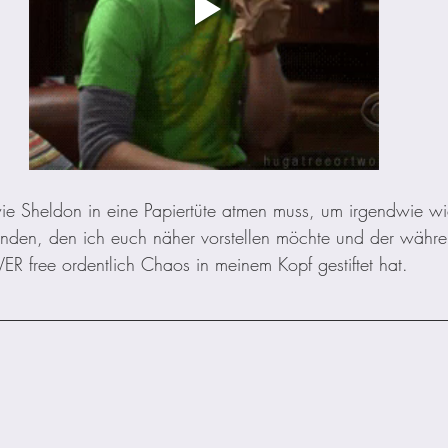
wie Sheldon in eine Papiertüte atmen muss, um irgendwie wi
nden, den ich euch näher vorstellen möchte und der währe
R free ordentlich Chaos in meinem Kopf gestiftet hat. 