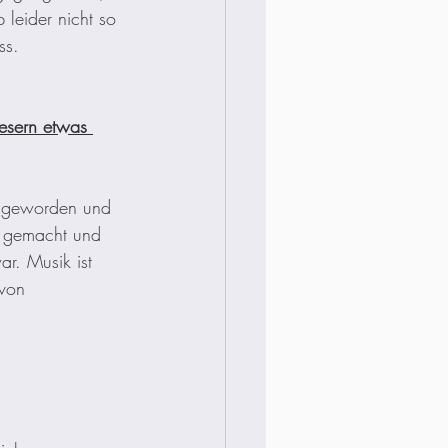
 leider nicht so 
ss. 
esern etwas 
oß geworden und 
s gemacht und 
r. Musik ist 
von 